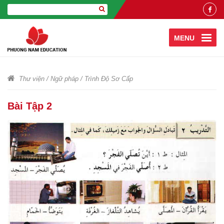
MENU
Thư viện
/
Ngữ pháp
/
Trình Độ Sơ Cấp
Bài Tập 2